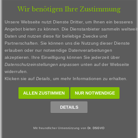
Startseite
Psychotherapie
Leistungen
Wir benötigen Ihre Zustimmung
Kosten
Über uns
Praxis
Kontakt
Unsere Webseite nutzt Dienste Dritter, um Ihnen ein besseres
Angebot bieten zu können. Die Dienstanbieter sammeln weltweit
Impressum
Datenschutz
Daten und nutzen diese für beliebige Zwecke und
Partnerschaften. Sie können uns die Nutzung dieser Dienste
erlauben oder nur notwendige Datenverarbeitungen
akzeptieren. Ihre Einwilligung können Sie jederzeit über
Datenschutzeinstellungen anpassen
unten auf der Webseite
widerrufen.
©
2026
All Rights Reserved.
Klicken sie auf
Details
, um mehr Informationen zu erhalten.
ALLEN ZUSTIMMEN
NUR NOTWENDIGE
DETAILS
Mit freundlicher Unterstützung von
Dr. DSGVO