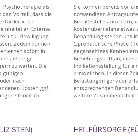
t, Psychotherapie als
Sie können bereits vor un
 den Vorteil, dass die
notwendigen Antragsunter
erforderlichen
Beihilfestelle anfordern,
inhalte) an Externe
Kostenübernahme etwas z
ter) zur Bewilligung
Behandlung stehen uns i
ssen. Zudem können
(„probatorische Phase“) f
enlernen sofort in
gegenseitiges Kennenlern
hne auf lange
Beziehungsaufbau, eine e
gern zu warten. Die
Indikationsstellung für 
s gültigen
ermöglichen. In dieser Zei
oder nach
Belastungen genauer erfa
tandenen Kosten ggf.
entsprechenden Behandlun
ngen steuerlich
weitere Zusammenarbeit e
IZISTEN)
HEILFÜRSORGE (F