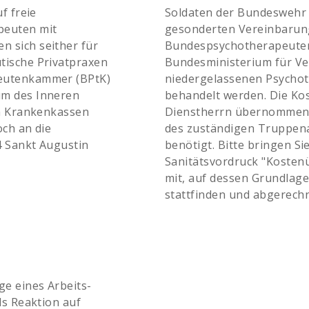
f freie
Soldaten der Bundeswehr 
peuten mit
gesonderten Vereinbarun
 sich seither für
Bundespsychotherapeute
tische Privatpraxen
Bundesministerium für Ve
peutenkammer (BPtK)
niedergelassenen Psycho
um des Inneren
behandelt werden. Die Kos
en Krankenkassen
Dienstherrn übernommen. 
och an die
des zuständigen Truppena
4 Sankt Augustin
benötigt. Bitte bringen S
Sanitätsvordruck "Koste
mit, auf dessen Grundlage
stattfinden und abgerech
ge eines Arbeits-
ls Reaktion auf